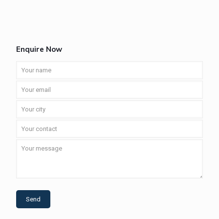
Enquire Now