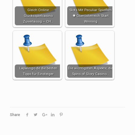
Gleich Online
Slots Mit Peculiar Spielfilm
Glücksspielcasino
✺ Oberösterreich Start
Zuverlässig – CH…
Winning
Lapalingo de die besten
Die wichtigsten Aspekte, die
Tipps für Einsteiger
Spins of Glory Casino…
Share