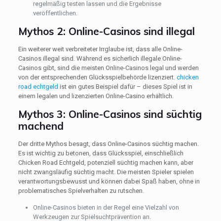
regelmäßig testen lassen und die Ergebnisse
veröffentlichen.
Mythos 2: Online-Casinos sind illegal
Ein weiterer weit verbreiteter Irrglaube ist, dass alle Online-
Casinos illegal sind. Während es sicherlich illegale Online-
Casinos gibt, sind die meisten Online-Casinos legal und werden
von der entsprechenden Glücksspielbehörde lizenziert.
chicken
road echtgeld
ist ein gutes Beispiel dafür – dieses Spiel ist in
einem legalen und lizenzierten Online-Casino erhältlich.
Mythos 3: Online-Casinos sind süchtig
machend
Der dritte Mythos besagt, dass Online-Casinos süchtig machen.
Es ist wichtig zu betonen, dass Glücksspiel, einschließlich
Chicken Road Echtgeld, potenziell süchtig machen kann, aber
nicht zwangsläufig süchtig macht. Die meisten Spieler spielen
verantwortungsbewusst und können dabei Spaß haben, ohne in
problematisches Spielverhalten zu rutschen.
Online-Casinos bieten in der Regel eine Vielzahl von
Werkzeugen zur Spielsuchtprävention an.