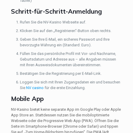
Tablet)
Schritt-für-Schritt-Anmeldung
Rufen Sie die NV-Kasino Webseite auf.
Klicken Sie auf den „Registrieren“-Button oben rechts.
Geben Sie Ihre E-Mail, ein sicheres Passwort und Ihre
bevorzugte Währung ein (Standard: Euro).
Füllen Sie das persönliche Profil mit Vor- und Nachname,
Geburtsdatum und Adresse aus – alle Angaben müssen
mit Ihren Ausweisdokumenten übereinstimmen.
Bestätigen Sie die Registrierung per E-Mail-Link.
Loggen Sie sich mit Ihren Zugangsdaten ein und besuchen
Sie
NV casino
für die erste Einzahlung.
Mobile App
NV-Kasino bietet keine separate App im Google Play oder Apple
App Store an. Stattdessen nutzen Sie die mobiloptimierte
Webseite oder die Progressive Web App (PWA). Öffnen Sie die
Seite im Smartphone-Browser (Chrome oder Safari) und tippen
Sie auf „Zum Home-Bildschirm hinzufügen“. Die PWA lädt