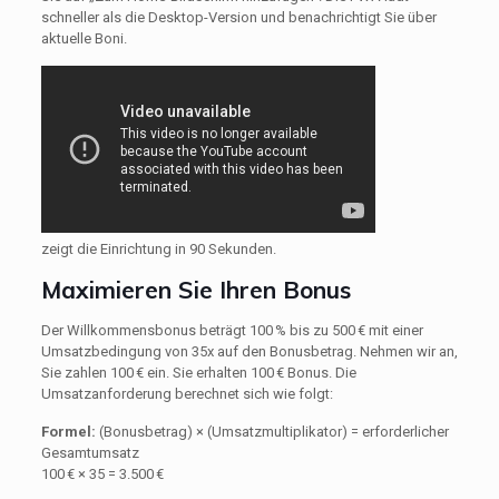
schneller als die Desktop-Version und benachrichtigt Sie über
aktuelle Boni.
zeigt die Einrichtung in 90 Sekunden.
Maximieren Sie Ihren Bonus
Der Willkommensbonus beträgt 100 % bis zu 500 € mit einer
Umsatzbedingung von 35x auf den Bonusbetrag. Nehmen wir an,
Sie zahlen 100 € ein. Sie erhalten 100 € Bonus. Die
Umsatzanforderung berechnet sich wie folgt:
Formel:
(Bonusbetrag) × (Umsatzmultiplikator) = erforderlicher
Gesamtumsatz
100 € × 35 = 3.500 €