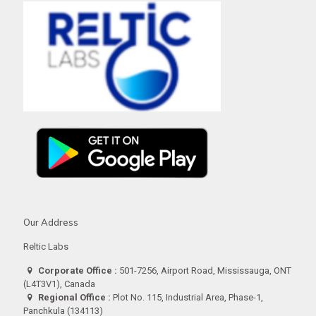
Our Address
Reltic Labs
Corporate Office :
501-7256, Airport Road, Mississauga, ONT
(L4T3V1), Canada
Regional Office :
Plot No. 115, Industrial Area, Phase-1,
Panchkula (134113)