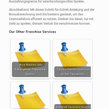
Auszahlungsgrenze für verantwortungsvolles Spielen.
Abschließend: Mit dieser Schritt-für-Schritt-Anleitung und der
Bonusberechnung sind Sie bestens gerüstet, um das
Casinoerlebnis effizient zu nutzen. Denken Sie daran, nur mit
Geld zu spielen, dessen Verlust Sie verschmerzen können.
Our Other Franchise Services
Avia Masters dan
Kebangkitan Popularitas
Tutustu Flamez Kasinoon
Kasino…
Ja Sen Tarjoamiin…
BetMGM Hazardné Kasíno