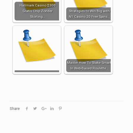
Hallmark Casino $300
Gratis Chip Zonder
Strategies to Win Big with
Storting…
N1 Casino 20 Free Spins…
Master How To Stake Smart
In Web-Based Roulette…
Share