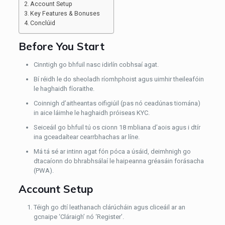
Account Setup
Key Features & Bonuses
Conclúid
Before You Start
Cinntigh go bhfuil nasc idirlín cobhsaí agat.
Bí réidh le do sheoladh ríomhphoist agus uimhir theileafóin
le haghaidh fíoraithe.
Coinnigh d’aitheantas oifigiúil (pas nó ceadúnas tiomána)
in aice láimhe le haghaidh próiseas KYC.
Seiceáil go bhfuil tú os cionn 18 mbliana d’aois agus i dtír
ina gceadaítear cearrbhachas ar líne.
Má tá sé ar intinn agat fón póca a úsáid, deimhnigh go
dtacaíonn do bhrabhsálaí le haipeanna gréasáin forásacha
(PWA).
Account Setup
Téigh go dtí leathanach clárúcháin agus cliceáil ar an
gcnaipe ‘Cláraigh’ nó ‘Register’.