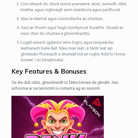
Líon isteach do chuid sonraí pearsanta: ainm, seoladh, dáta
breithe, agus roghnaigh ainm úsáideora agus pasfhocal.
Glac le téarmaí agus coinníollacha an chuntais.
Seol an fhoirm agus faigh ríomhphost fíoraithe. Cliceáil an
nasc chun do chuntas a ghníomhachtú.
Logáil isteach (galactic wins login) agus taispeánfar
leathanach baile duit. Más mian leat, is féidir leat aip
ghréasáin fhorásach a shuiteáil tríd an rogha ‘Add to Home
Screen’ i do bhrabhsálaí.
Key Features & Bonuses
Tar éis duit clárú, gheobhaidh tú fáilte bónais de ghnáth. Seo
achoimre ar na tairiscintí is coitianta ag an suíomh: