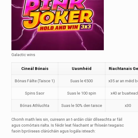
Galactic wins
Cineál Bónais
Uasmhéid
Riachtanais Ge
Bónas Fáilte (Taisce 1)
Suas le €500
x35 ar an méid b
Spins Saor
Suas le 100 spin
x40 ar buaiteac
Bónas Athluchta
Suas le 50% den taisce
x30
Chomh maith leis sin, cuireann an t-ardán cláir dílseachta ar fáil
agus comórtais rialta. Is féidir leat féachaint ar fhíseán teagaisc
faoin bpróiseas clárúcháin agus logála isteach: