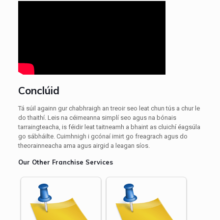
Conclúid
Tá súil againn gur chabhraigh an treoir seo leat chun tús a chur le
do thaithí. Leis na céimeanna simplí seo agus na bónais
tarraingteacha, is féidir leat taitneamh a bhaint as cluichí éagsúla
go sábháilte. Cuimhnigh i gcónaí imirt go freagrach agus do
theorainneacha ama agus airgid a leagan síos.
Our Other Franchise Services